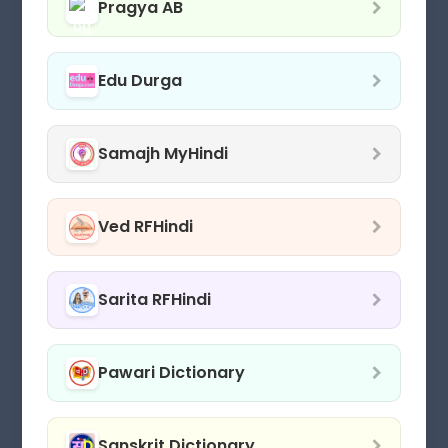
Pragya AB
Edu Durga
Samajh MyHindi
Ved RFHindi
Sarita RFHindi
Pawari Dictionary
Sanskrit Dictionary