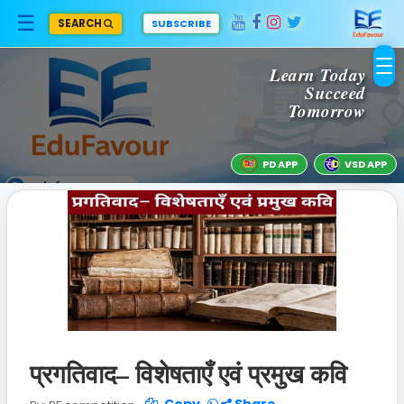
☰
SEARCH
SUBSCRIBE
Learn Today
Succeed
Home
Tomorrow
PD APP
VSD APP
Blogs
Category
About
Us
प्रगतिवाद– विशेषताएँ एवं प्रमुख कवि